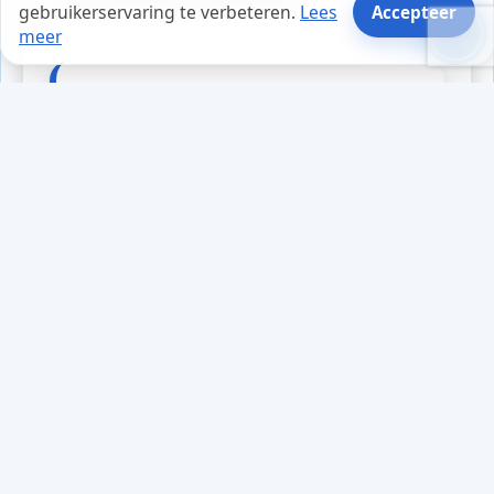
gebruikerservaring te verbeteren.
Lees
Accepteer
meer
Tips en weetjes
Tijdens een drukke werkdag
merkte Lisa dat de stress haar
begon te overmannen. Terwijl ze
haar website optimaliseerde voor
SEO, voelde ze een golf van angst
opkomen. Ze herinnerde zich een
belangrijke tip: herken druk en
angst als tekenen van mogelijke
aanval. Dit besef hielp haar om
even stil te staan en te ademen. In
plaats van in paniek te raken, nam