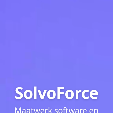
SolvoForce
Maatwerk software en