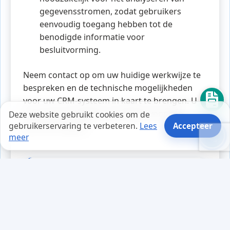
gegevensstromen, zodat gebruikers
eenvoudig toegang hebben tot de
benodigde informatie voor
besluitvorming.
Neem contact op om uw huidige werkwijze te
bespreken en de technische mogelijkheden
voor uw CRM-systeem in kaart te brengen. U
kunt ook een offerte aanvragen voor een
Deze website gebruikt cookies om de
gebruikerservaring te verbeteren.
Lees
Accepteer
gerichte aanpak.
meer
Tips en weetjes
Mark was druk bezig met het
optimaliseren van zijn website