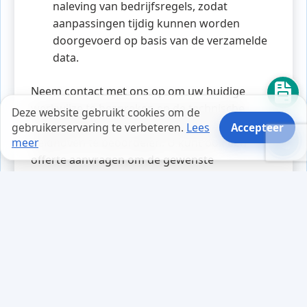
naleving van bedrijfsregels, zodat
aanpassingen tijdig kunnen worden
doorgevoerd op basis van de verzamelde
data.
Neem contact met ons op om uw huidige
werkwijze te bespreken en de technische
Deze website gebruikt cookies om de
mogelijkheden voor uw CRM-systeem in
gebruikerservaring te verbeteren.
Lees
Accepteer
Veldhoven te beoordelen. U kunt ook een
meer
offerte aanvragen om de gewenste
koppelingen en functionaliteiten in kaart te
brengen.
Tips en weetjes
Mark was gefrustreerd. Zijn