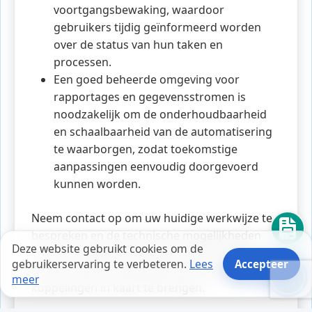
voortgangsbewaking, waardoor
gebruikers tijdig geïnformeerd worden
over de status van hun taken en
processen.
Een goed beheerde omgeving voor
rapportages en gegevensstromen is
noodzakelijk om de onderhoudbaarheid
en schaalbaarheid van de automatisering
te waarborgen, zodat toekomstige
aanpassingen eenvoudig doorgevoerd
kunnen worden.
Neem contact op om uw huidige werkwijze te
bespreken en de technische mogelijkheden
Deze website gebruikt cookies om de
voor automatisering te beoordelen. U kunt
gebruikerservaring te verbeteren.
Lees
Accepteer
ook een offerte aanvragen om de gewenste
meer
koppelingen in kaart te brengen.