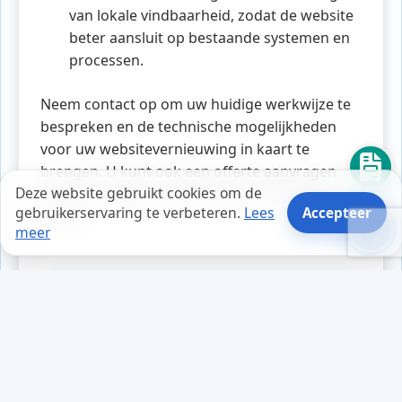
van lokale vindbaarheid, zodat de website
beter aansluit op bestaande systemen en
processen.
Neem contact op om uw huidige werkwijze te
bespreken en de technische mogelijkheden
voor uw websitevernieuwing in kaart te
brengen. U kunt ook een offerte aanvragen
Deze website gebruikt cookies om de
voor een helder overzicht van de kosten en
gebruikerservaring te verbeteren.
Lees
Accepteer
opties.
meer
Tips en weetjes
Mark zat achter zijn computer,
gefrustreerd door de trage
prestaties. Terwijl hij zijn website