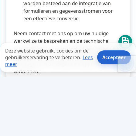
worden besteed aan de integratie van
formulieren en gegevensstromen voor
een effectieve conversie.
Neem contact met ons op om uw huidige
werkwijze te bespreken en de technische
mogelijkheden voor uw websitevernieuwing in
Deze website gebruikt cookies om de
Leusden te beoordelen. U kunt ook een offerte
gebruikerservaring te verbeteren.
Lees
Accepteer
aanvragen om de volgende stappen te
meer
verkennen.
Tips en weetjes
Tijdens het browsen naar nieuwe
tools voor zijn website, viel het
Thomas op dat sommige pagina's