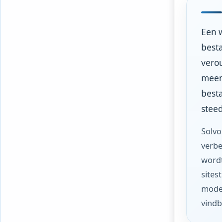
Een w
besta
verou
meer 
besta
stee
Solvo
verbe
wordt
sites
moder
vindb