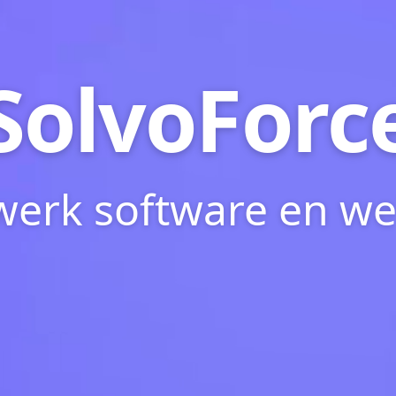
SolvoForc
erk software en we