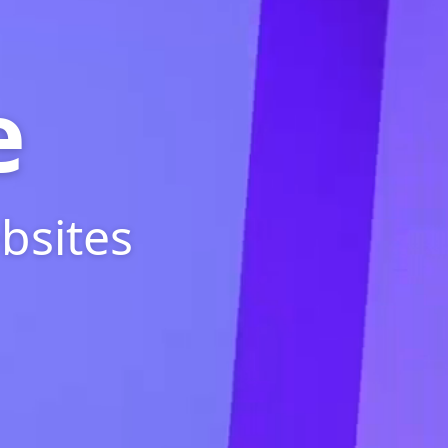
e
bsites