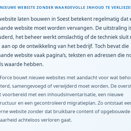
NIEUWE WEBSITE ZONDER WAARDEVOLLE INHOUD TE VERLIEZ
ebsite laten bouwen in Soest betekent regelmatig dat
ande website moet worden vervangen. De uitstraling i
derd, het beheer werkt omslachtig of de techniek sluit 
aan op de ontwikkeling van het bedrijf. Toch bevat die
ande website vaak pagina’s, teksten en adressen die n
ds waarde hebben.
Force bouwt nieuwe websites met aandacht voor wat beho
terd, samengevoegd of verwijderd moet worden. De overs
 voorbereid met een inhoudsinventarisatie, een nieuwe
tructuur en een gecontroleerd migratieplan. Zo ontstaat ee
ne website zonder dat bruikbare content of opgebouwde
aarheid achteloos verloren gaat.