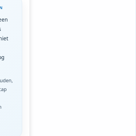
EN
 een
s
niet
og
uden,
tap
n