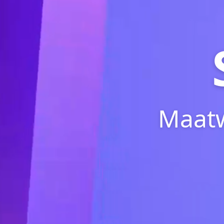
Maatw