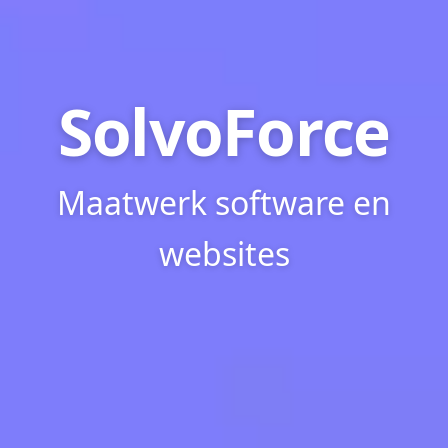
SolvoForce
Maatwerk software en
websites