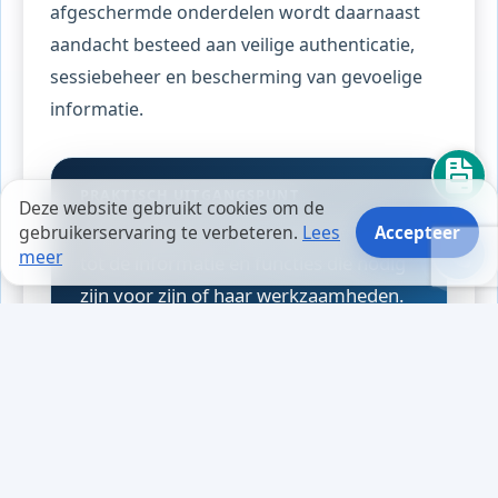
afgeschermde onderdelen wordt daarnaast
aandacht besteed aan veilige authenticatie,
sessiebeheer en bescherming van gevoelige
informatie.
PRAKTISCH UITGANGSPUNT
Deze website gebruikt cookies om de
Iedere gebruiker krijgt alleen toegang
gebruikerservaring te verbeteren.
Lees
Accepteer
meer
tot de informatie en functies die nodig
zijn voor zijn of haar werkzaamheden.
Dat maakt de omgeving veiliger én
eenvoudiger in gebruik.