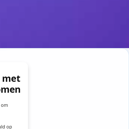
t met
romen
l om
uld op