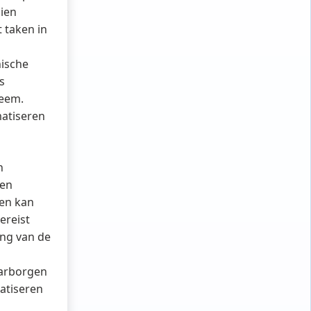
zien
 taken in
nische
s
teem.
matiseren
n
nen
en kan
ereist
ing van de
aarborgen
matiseren