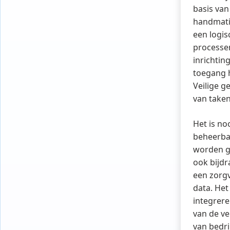
basis van
handmatig
een logis
processen
inrichtin
toegang h
Veilige g
van taken
Het is no
beheerbar
worden g
ook bijdr
een zorgv
data. Het
integrere
van de ve
van bedri