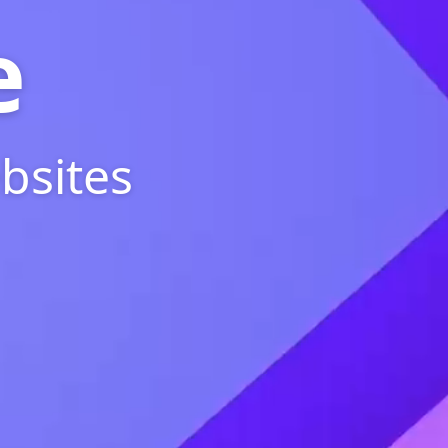
e
bsites