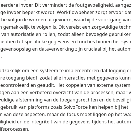
 eerdere invoer. Dit vermindert de foutgevoeligheid, aange
e invoer beperkt wordt. Workflowbeheer zorgt ervoor dat
che volgorde worden uitgevoerd, waarbij de voortgang van
 gemakkelijk te volgen is. Dit vereist een zorgvuldige tech
g van autorisatie en rollen, zodat alleen bevoegde gebruiker
ebben tot specifieke gegevens en functies binnen het sys
egevensopslag en dataverwerking zijn cruciaal bij het auto
.
odzakelijk om een systeem te implementeren dat logging e
e toegang biedt, zodat alle interacties met gegevens kun
econtroleerd en geaudit. Het koppelen van externe system
agen aan een verbeterd overzicht van de processen, maar v
uldige afstemming van de toegangsrechten en de beveilig
 gebruik van platforms zoals SolvoForce kan helpen bij het
n van deze aspecten, maar de focus moet liggen op het w
iligheid en de integriteit van de gegevens tijdens het auto
jfsprocessen.