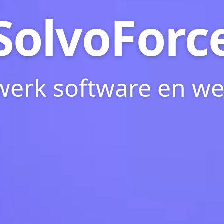
SolvoForc
erk software en we