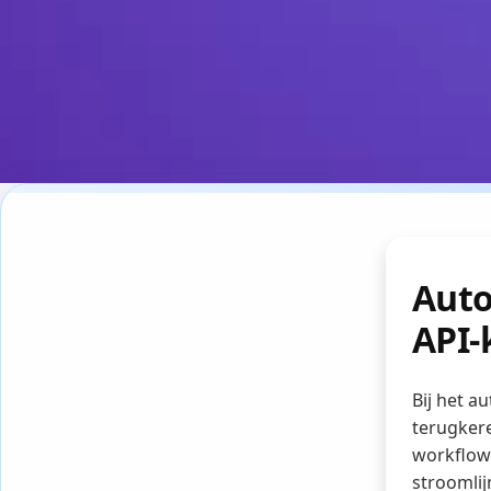
Auto
API-
Bij het a
terugkere
workflow
stroomlij