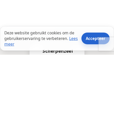
Deze website gebruikt cookies om de
gebruikerservaring te verbeteren.
Lees
Accepteer
meer
Scherpenzeel
Tel:
085 2125 570
info@solvoforce.nl
KvK: 98253832
© 2026 - SolvoForce -
Privacyverklaring
—
Neem
contact op