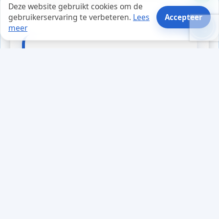
die aansluit bij uw wensen.
Deze website gebruikt cookies om de
gebruikerservaring te verbeteren.
Lees
Accepteer
meer
Tips en weetjes
Tijdens een teamvergadering
merkte Lisa dat haar collega's
vaak goede ideeën hadden, maar
deze niet altijd deelden. Ze
besloot een cultuur van open
communicatie te stimuleren.
"Laten we ook de kleine dingen
doorgeven," stelde ze voor. "Een
simpele aanpassing aan onze
website kan de SEO verbeteren."
Haar voorstel leidde tot een