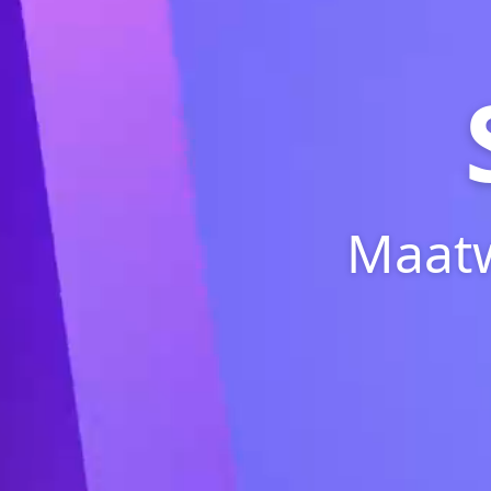
Maatw