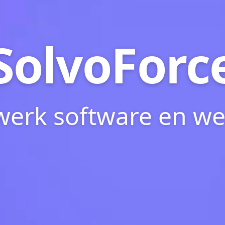
SolvoForc
erk software en we