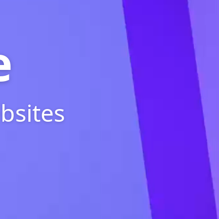
e
bsites