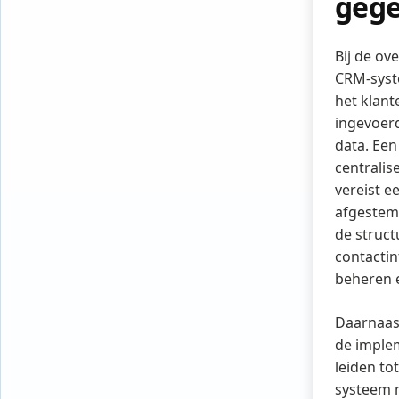
geg
Bij de ov
CRM-syst
het klan
ingevoerd
data. Ee
centralis
vereist e
afgestemd
de struct
contactin
beheren 
Daarnaast
de imple
leiden to
systeem 