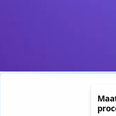
Maa
proc