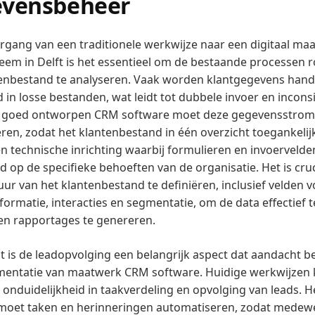
evensbeheer
ergang van een traditionele werkwijze naar een digitaal ma
eem in Delft is het essentieel om de bestaande processen
tenbestand te analyseren. Vaak worden klantgegevens han
 in losse bestanden, wat leidt tot dubbele invoer en incons
n goed ontworpen CRM software moet deze gegevensstro
eren, zodat het klantenbestand in één overzicht toegankelijk 
en technische inrichting waarbij formulieren en invoerveld
 op de specifieke behoeften van de organisatie. Het is cru
uur van het klantenbestand te definiëren, inclusief velden v
formatie, interacties en segmentatie, om de data effectief 
en rapportages te genereren.
 is de leadopvolging een belangrijk aspect dat aandacht be
mentatie van maatwerk CRM software. Huidige werkwijzen
t onduidelijkheid in taakverdeling en opvolging van leads. 
moet taken en herinneringen automatiseren, zodat medew