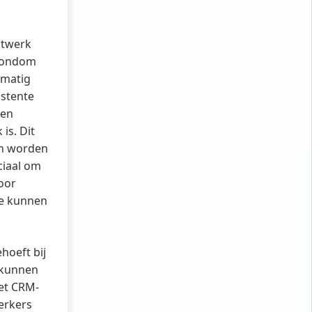
atwerk
 rondom
dmatig
istente
men
is. Dit
en worden
ciaal om
oor
te kunnen
hoeft bij
 kunnen
Het CRM-
erkers