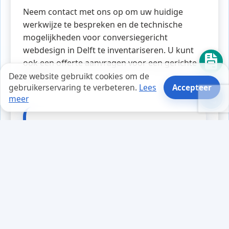
Neem contact met ons op om uw huidige
werkwijze te bespreken en de technische
mogelijkheden voor conversiegericht
webdesign in Delft te inventariseren. U kunt
ook een offerte aanvragen voor een gerichte
aanpak.
Deze website gebruikt cookies om de
gebruikerservaring te verbeteren.
Lees
Accepteer
meer
Tips en weetjes
Tijdens een netwerkbijeenkomst
sprak een ondernemer over de
uitdagingen van zijn website. Hij
vertelde enthousiast over zijn
innovatieve webapplicatie, maar
toen het gesprek op interne