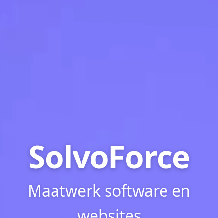
SolvoForce
Maatwerk software en
websites