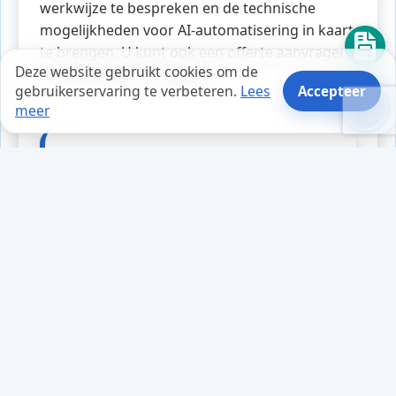
werkwijze te bespreken en de technische
mogelijkheden voor AI-automatisering in kaart
te brengen. U kunt ook een offerte aanvragen
Deze website gebruikt cookies om de
voor een gerichte aanpak.
gebruikerservaring te verbeteren.
Lees
Accepteer
meer
Tips en weetjes
Mark had altijd al moeite met de
beveiliging van zijn
bedrijfswebsite. Na een recente
aanval besloot hij het anders aan
te pakken. Hij ontdekte dat hij
automatische
beveiligingscontroles kon
instellen voor zijn Windows