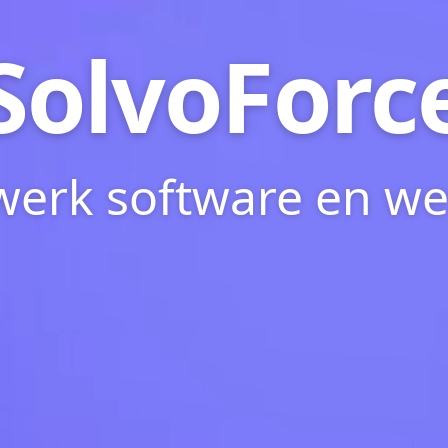
SolvoForc
erk software en we