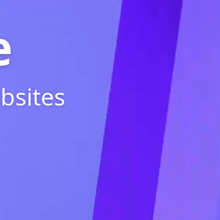
e
bsites