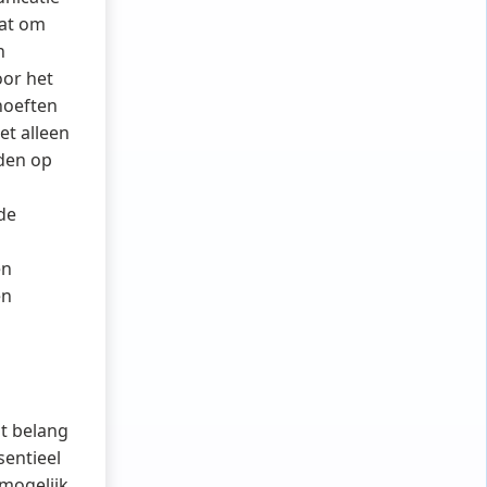
aat om
n
oor het
hoeften
et alleen
rden op
de
en
en
t belang
sentieel
mogelijk