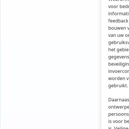
voor bedr
informati
feedback 
bouwen v
van uw or
gebruiksv
het gebie
gegevensb
beveilig
invoercon
worden ve
gebruikt.
Daarnaast
ontwerpe
persoons
is voor b
is. Veil