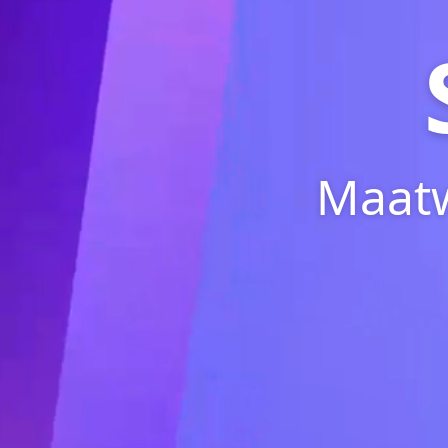
Maatw