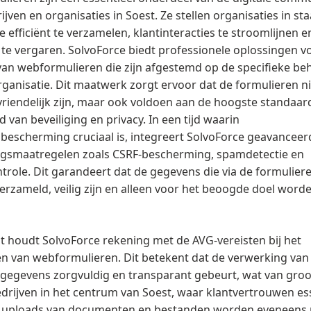
ijven en organisaties in Soest. Ze stellen organisaties in st
e efficiënt te verzamelen, klantinteracties te stroomlijnen e
te vergaren. SolvoForce biedt professionele oplossingen v
an webformulieren die zijn afgestemd op de specifieke be
ganisatie. Dit maatwerk zorgt ervoor dat de formulieren ni
riendelijk zijn, maar ook voldoen aan de hoogste standaa
d van beveiliging en privacy. In een tijd waarin
escherming cruciaal is, integreert SolvoForce geavanceer
ingsmaatregelen zoals CSRF-bescherming, spamdetectie en
trole. Dit garandeert dat de gegevens die via de formulier
rzameld, veilig zijn en alleen voor het beoogde doel word
 houdt SolvoForce rekening met de AVG-vereisten bij het
n van webformulieren. Dit betekent dat de verwerking van
gegevens zorgvuldig en transparant gebeurt, wat van groo
edrijven in het centrum van Soest, waar klantvertrouwen es
ige uploads van documenten en bestanden worden eveneens 