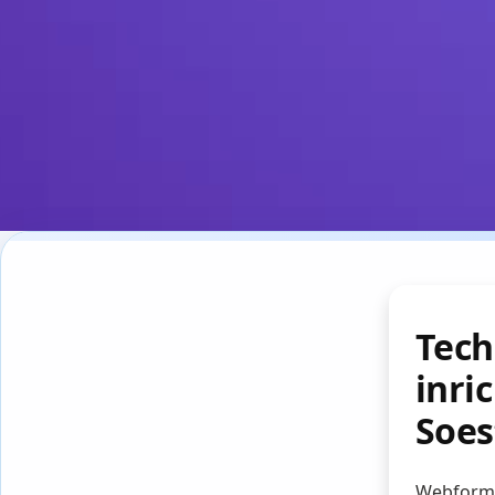
Tech
inri
Soes
Webformul