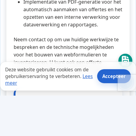
Implementatie van PDF-generatie voor het
automatisch aanmaken van offertes en het
opzetten van een interne verwerking voor
dataverwerking en rapportages.
Neem contact op om uw huidige werkwijze te
bespreken en de technische mogelijkheden
voor het bouwen van webformulieren te
inventariseren. U kunt ook een offerte
Deze website gebruikt cookies om de
aanvragen om de opties verder te verkennen.
gebruikerservaring te verbeteren.
Lees
Accepteer
meer
Tips en weetjes
Marieke had altijd al een passie
voor fotografie, maar toen ze haar
online winkel opstartte, merkte ze