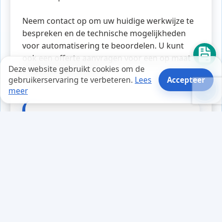
Neem contact op om uw huidige werkwijze te
bespreken en de technische mogelijkheden
voor automatisering te beoordelen. U kunt
ook een offerte aanvragen voor een op maat
Deze website gebruikt cookies om de
gemaakte oplossing.
gebruikerservaring te verbeteren.
Lees
Accepteer
meer
Tips en weetjes
Tijdens een drukke werkdag
ontving ondernemer Lisa een e-
mail van wat leek op haar
hostingprovider. De boodschap
was urgent: ze moest haar
wachtwoord onmiddellijk