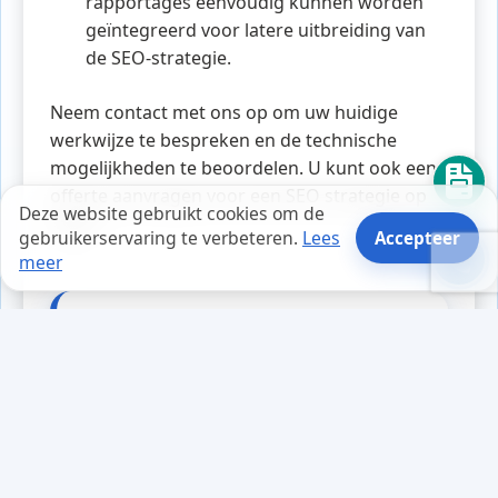
rapportages eenvoudig kunnen worden
geïntegreerd voor latere uitbreiding van
de SEO-strategie.
Neem contact met ons op om uw huidige
werkwijze te bespreken en de technische
mogelijkheden te beoordelen. U kunt ook een
offerte aanvragen voor een SEO strategie op
Deze website gebruikt cookies om de
maat.
gebruikerservaring te verbeteren.
Lees
Accepteer
meer
Tips en weetjes
Tijdens een drukke werkweek
ontving Sarah, een ondernemer
die net haar nieuwe website had
gelanceerd, een onbekende