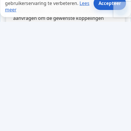
gebruikerservaring te verbeteren.
Lees
Accepteer
voor een Microsoft Graph koppeling te
meer
inventariseren. U kunt ook een offerte
aanvragen om de gewenste koppelingen
verder te verkennen.
Tips en weetjes
Tijdens een drukke werkdag
ontving ondernemer Lisa een
verzoek van een onbekende om
toegang tot haar webapplicaties.
Ze herinnerde zich een
waardevolle tip: vraag dubbel na
wie toegang vraagt. Met een paar
simpele vragen ontdekte ze dat de