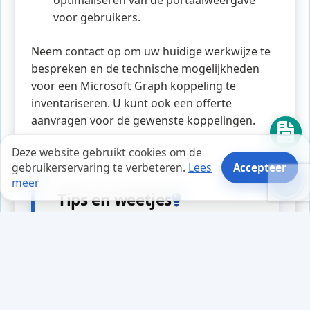
optimaliseren van de portaalweergave
voor gebruikers.
Neem contact op om uw huidige werkwijze te
bespreken en de technische mogelijkheden
voor een Microsoft Graph koppeling te
inventariseren. U kunt ook een offerte
aanvragen voor de gewenste koppelingen.
Deze website gebruikt cookies om de
gebruikerservaring te verbeteren.
Lees
Accepteer
meer
Tips en weetjes
Tijdens het ontwikkelen van een
nieuwe webapplicatie merkte Lisa
dat haar team vaak vastliep bij het
schrijven van content. Op een dag
besloot ze een eenvoudige maar