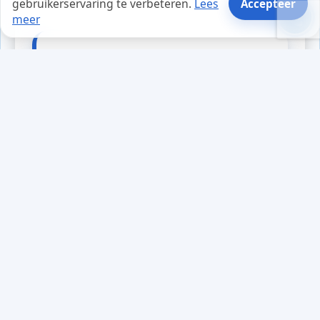
gebruikerservaring te verbeteren.
Lees
Accepteer
meer
Tips en weetjes
In een klein kantoor werkte een
team van ondernemers aan hun
nieuwe webapplicatie. Ze waren
gefrustreerd over de hoge kosten
van hun serverinfrastructuur.
Tijdens een brainstormsessie
kwam iemand met de tip om over
te stappen naar een gedeelde
cloudomgeving. Na wat
onderzoek besloten ze het uit te
proberen. De overstap bleek niet
alleen de kosten aanzienlijk te