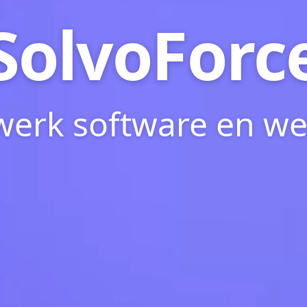
SolvoForc
erk software en we