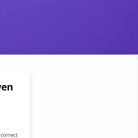
wen
 correct