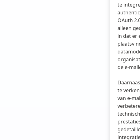
te integr
authentic
OAuth 2.0
alleen ge
in dat er
plaatsvin
datamode
organisa
de e-mail
Daarnaas
te verken
van e-mai
verbetere
technisch
prestatie
gedetaill
integrati