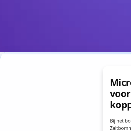
Micr
voor
kopp
Bij het b
Zaltbomme