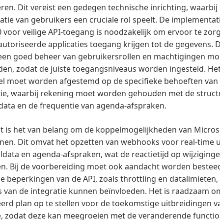
eren. Dit vereist een gedegen technische inrichting, waarbij
atie van gebruikers een cruciale rol speelt. De implementat
 voor veilige API-toegang is noodzakelijk om ervoor te zor
autoriseerde applicaties toegang krijgen tot de gegevens. 
 een goed beheer van gebruikersrollen en machtigingen mo
den, zodat de juiste toegangsniveaus worden ingesteld. He
l moet worden afgestemd op de specifieke behoeften van
tie, waarbij rekening moet worden gehouden met de struct
data en de frequentie van agenda-afspraken.
t is het van belang om de koppelmogelijkheden van Micros
nen. Dit omvat het opzetten van webhooks voor real-time 
ldata en agenda-afspraken, wat de reactietijd op wijziging
n. Bij de voorbereiding moet ook aandacht worden bestee
e beperkingen van de API, zoals throttling en datalimieten,
s van de integratie kunnen beïnvloeden. Het is raadzaam o
eerd plan op te stellen voor de toekomstige uitbreidingen v
e, zodat deze kan meegroeien met de veranderende functio