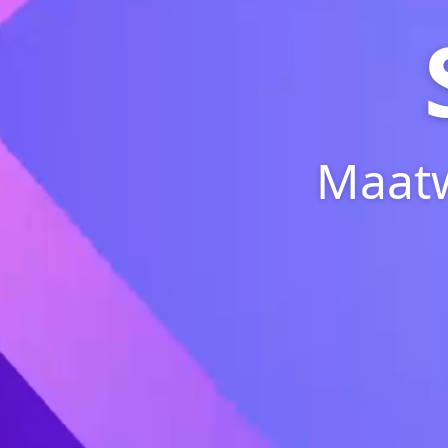
Maatw