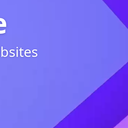
e
bsites