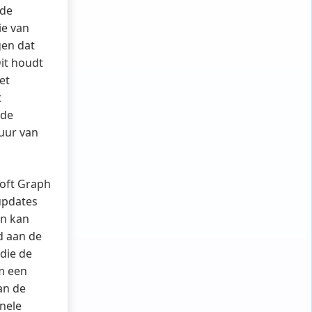
 de
ie van
gen dat
Dit houdt
et
t
 de
uur van
oft Graph
updates
en kan
d aan de
 die de
m een
an de
nele