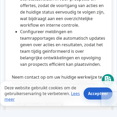
offertes, zodat de voortgang van acties en
de huidige status eenvoudig te volgen zijn,
wat bijdraagt aan een overzichtelijke
workflow en interne controle.
Configureer meldingen en
teamrapportages die automatisch updates
geven over acties en resultaten, zodat het
team tijdig geïnformeerd is over
belangrijke ontwikkelingen en opvolging
van prospects efficiënt kan plaatsvinden.
Neem contact op om uw huidige werkwijze te
bespreken en de technische mogelijkheden
Deze website gebruikt cookies om de
voor uw CRM-systeem in kaart te brengen. U
gebruikerservaring te verbeteren.
Lees
Accepteer
kunt ook een offerte aanvragen voor een op
meer
maat gemaakte oplossing.