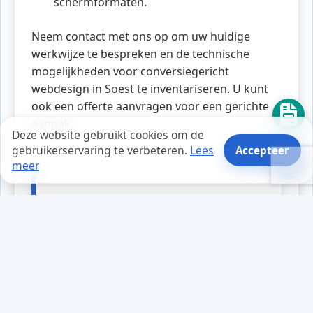
schermformaten.
Neem contact met ons op om uw huidige
werkwijze te bespreken en de technische
mogelijkheden voor conversiegericht
webdesign in Soest te inventariseren. U kunt
ook een offerte aanvragen voor een gerichte
aanpak.
Deze website gebruikt cookies om de
gebruikerservaring te verbeteren.
Lees
Accepteer
meer
Tips en weetjes
In een klein kantoor werkte een
team van ondernemers aan hun
nieuwe webapplicatie. Ze merkten
dat hun innovaties vaak
vastliepen door trage processen.