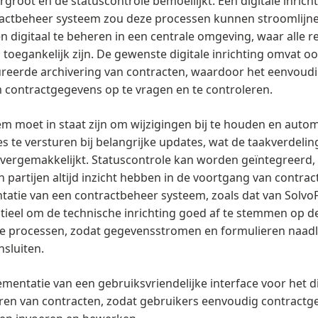
rgroot en de statuscontrole bemoeilijkt. Een digitale inrich
ractbeheer systeem zou deze processen kunnen stroomlijn
n digitaal te beheren in een centrale omgeving, waar alle r
toegankelijk zijn. De gewenste digitale inrichting omvat o
reerde archivering van contracten, waardoor het eenvoud
contractgegevens op te vragen en te controleren.
em moet in staat zijn om wijzigingen bij te houden en auto
ies te versturen bij belangrijke updates, wat de taakverdeli
vergemakkelijkt. Statuscontrole kan worden geïntegreerd,
 partijen altijd inzicht hebben in de voortgang van contract
atie van een contractbeheer systeem, zoals dat van SolvoF
tieel om de technische inrichting goed af te stemmen op d
e processen, zodat gegevensstromen en formulieren naad
nsluiten.
mentatie van een gebruiksvriendelijke interface voor het di
ren van contracten, zodat gebruikers eenvoudig contractg