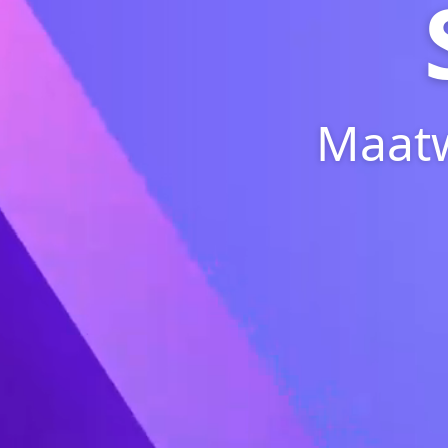
Maatw