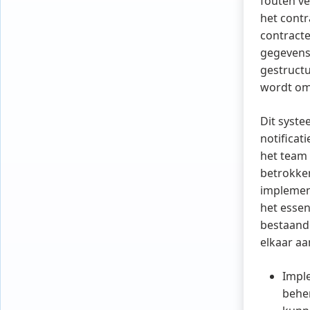
fouten ve
het cont
contracte
gegevens 
gestructu
wordt om 
Dit syste
notificat
het team 
betrokken
implement
het essen
bestaand
elkaar aa
Imple
behe