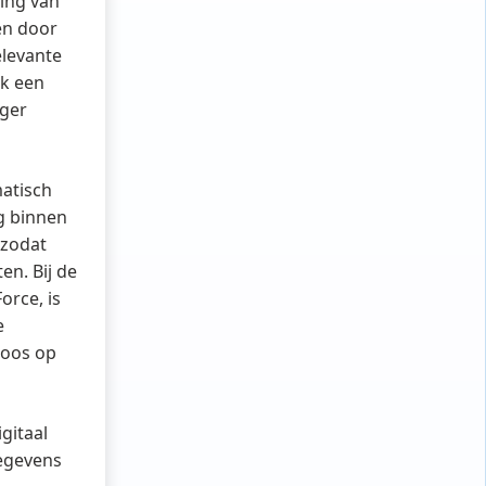
ting van
en door
elevante
ok een
iger
matisch
ng binnen
 zodat
en. Bij de
orce, is
e
loos op
gitaal
egevens