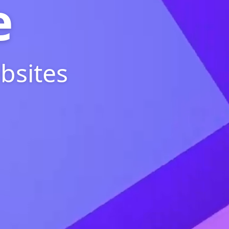
e
bsites