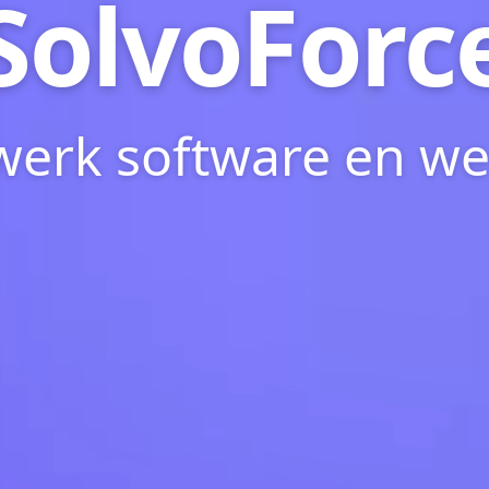
SolvoForc
erk software en we