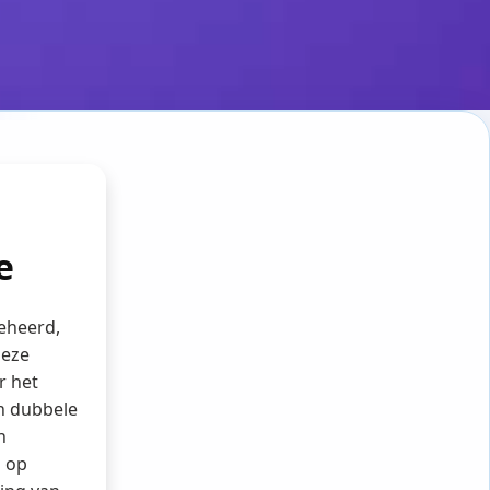
e
eheerd,
Deze
r het
in dubbele
n
s op