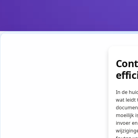
Cont
effi
In de hui
wat leidt
document
moeilijk 
invoer en
wijziging