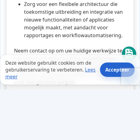
Zorg voor een flexibele architectuur die
toekomstige uitbreiding en integratie van
nieuwe functionaliteiten of applicaties
mogelijk maakt, met aandacht voor
rapportages en workflowautomatisering.
Neem contact op om uw huidige werkwijze te
bespreken en de technische mogelijkheden
Deze website gebruikt cookies om de
voor cloud software ontwikkeling in kaart te
gebruikerservaring te verbeteren.
Lees
Accepteer
brengen. U kunt ook een offerte aanvragen
meer
voor een gerichte aanpak.
Tips en weetjes
Mark zat achter zijn computer,
gefocust op het optimaliseren van