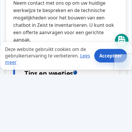
Neem contact met ons op om uw huidige
werkwijze te bespreken en de technische
mogelijkheden voor het bouwen van een
chatbot in Zeist te inventariseren. U kunt ook
een offerte aanvragen voor een gerichte
aanpak.
Deze website gebruikt cookies om de
gebruikerservaring te verbeteren.
Lees
Accepteer
meer
Tips en weetjes
In een drukke werkweek merkte
Jeroen, een ondernemer in
webapplicaties, dat zijn server
regelmatig overbelast raakte. Dit
leidde tot onnodige downtime en
frustratie bij zijn klanten. Na wat