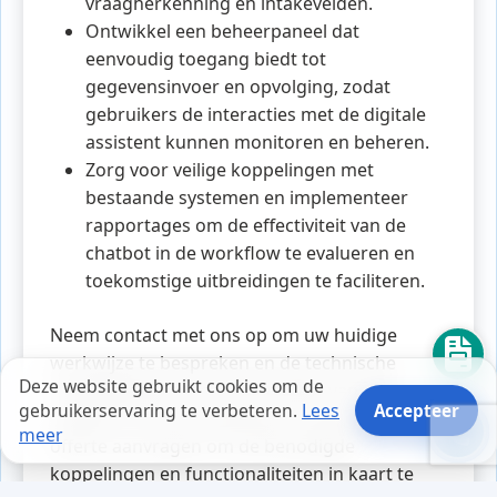
vraagherkenning en intakevelden.
Ontwikkel een beheerpaneel dat
eenvoudig toegang biedt tot
gegevensinvoer en opvolging, zodat
gebruikers de interacties met de digitale
assistent kunnen monitoren en beheren.
Zorg voor veilige koppelingen met
bestaande systemen en implementeer
rapportages om de effectiviteit van de
chatbot in de workflow te evalueren en
toekomstige uitbreidingen te faciliteren.
Neem contact met ons op om uw huidige
werkwijze te bespreken en de technische
Deze website gebruikt cookies om de
mogelijkheden voor het bouwen van een
gebruikerservaring te verbeteren.
Lees
Accepteer
chatbot in Tiel te verkennen. U kunt ook een
meer
offerte aanvragen om de benodigde
koppelingen en functionaliteiten in kaart te