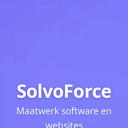
SolvoForce
Maatwerk software en
websites