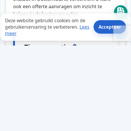
ook een offerte aanvragen om inzicht te
krijgen in de kosten en opties.
Deze website gebruikt cookies om de
gebruikerservaring te verbeteren.
Lees
Accepteer
meer
Tips en weetjes
Mark zat aan zijn bureau,
gefrustreerd door de vele
phishingberichten die hij via
WhatsApp ontving. Als
ondernemer wist hij hoe
belangrijk het was om zijn
gegevens te beschermen. Op een
dag ontving hij een bericht van
een 'klant' die om gevoelige